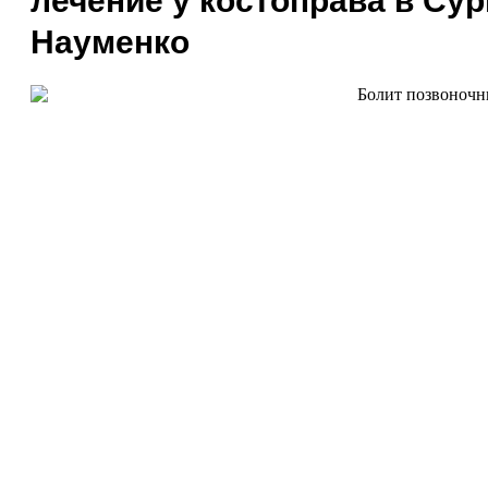
лечение у костоправа в Сур
Науменко